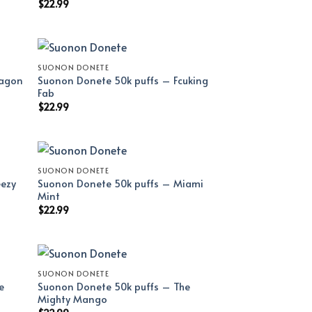
$
22.99
SUONON DONETE
ragon
Suonon Donete 50k puffs – Fcuking
Fab
$
22.99
SUONON DONETE
eezy
Suonon Donete 50k puffs – Miami
Mint
$
22.99
SUONON DONETE
e
Suonon Donete 50k puffs – The
Mighty Mango