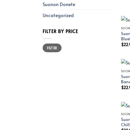
Suonon Donete
Uncategorized
SUO
FILTER BY PRICE
Suon
Blue
$
22.
Min
Max
FILTER
price
price
SUO
Suon
Ban
$
22.
SUO
Suon
Chil