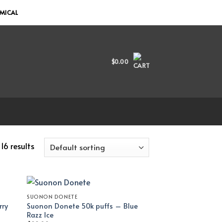
EMICAL
$
0.00
16 results
SUONON DONETE
rry
Suonon Donete 50k puffs – Blue
Razz Ice