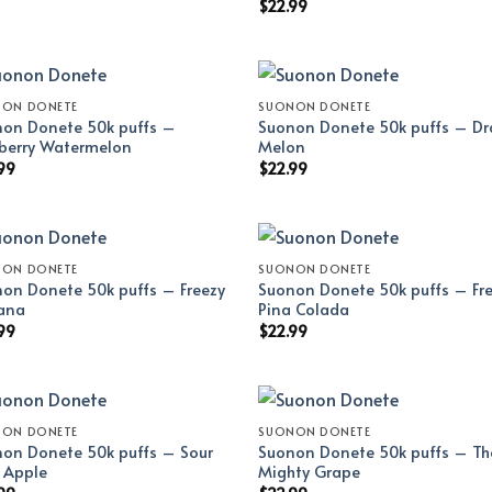
$
22.99
NON DONETE
SUONON DONETE
on Donete 50k puffs –
Suonon Donete 50k puffs – D
berry Watermelon
Melon
99
$
22.99
NON DONETE
SUONON DONETE
on Donete 50k puffs – Freezy
Suonon Donete 50k puffs – Fr
ana
Pina Colada
99
$
22.99
NON DONETE
SUONON DONETE
on Donete 50k puffs – Sour
Suonon Donete 50k puffs – Th
l Apple
Mighty Grape