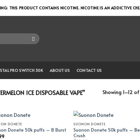
NG: THIS PRODUCT CONTAINS NICOTINE. NICOTINE IS AN ADDICTIVE CH
STAL PRO SWITCH 30K
ABOUT US
CONTACT US
Showing 1–12 of 
RMELON ICE DISPOSABLE VAPE”
NON DONETE
SUONON DONETE
Suonon Donete 50k puffs – Be
on Donete 50k puffs – B Burst
Crush
99