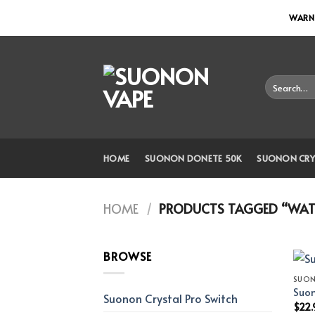
Skip
WARNI
to
content
Search
for:
HOME
SUONON DONETE 50K
SUONON CRY
HOME
/
PRODUCTS TAGGED “WATE
BROWSE
SUO
Suon
Suonon Crystal Pro Switch
$
22.