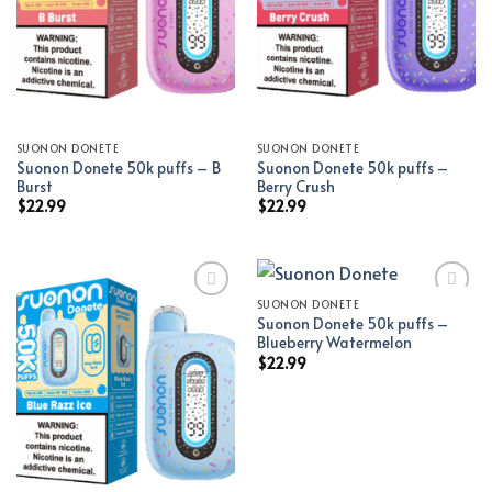
SUONON DONETE
SUONON DONETE
Suonon Donete 50k puffs – B
Suonon Donete 50k puffs –
Burst
Berry Crush
$
22.99
$
22.99
SUONON DONETE
Suonon Donete 50k puffs –
Add to wishlist
Add to wishlist
Blueberry Watermelon
$
22.99