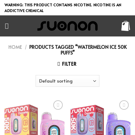
Skip
WARNING: THIS PRODUCT CONTAINS NICOTINE. NICOTINE IS AN
to
ADDICTIVE CHEMICAL
content
HOME
/
PRODUCTS TAGGED “WATERMELON ICE 50K
PUFFS”
FILTER
Add to wishlist
Add to wishlist