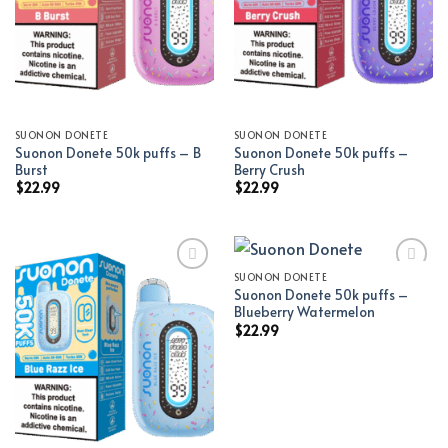
SUONON DONETE
SUONON DONETE
Suonon Donete 50k puffs – B
Suonon Donete 50k puffs –
Burst
Berry Crush
$
22.99
$
22.99
SUONON DONETE
Suonon Donete 50k puffs –
Add to wishlist
Add to wishlist
Blueberry Watermelon
$
22.99