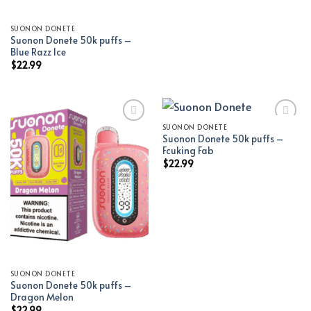
SUONON DONETE
Suonon Donete 50k puffs –
Blue Razz Ice
$
22.99
SUONON DONETE
Suonon Donete 50k puffs –
Add to wishlist
Add to wishlist
Fcuking Fab
$
22.99
SUONON DONETE
Suonon Donete 50k puffs –
Dragon Melon
$
22.99