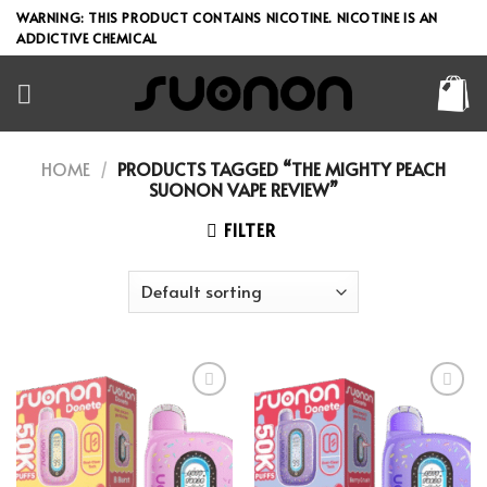
Skip
WARNING: THIS PRODUCT CONTAINS NICOTINE. NICOTINE IS AN
to
ADDICTIVE CHEMICAL
content
HOME
/
PRODUCTS TAGGED “THE MIGHTY PEACH
SUONON VAPE REVIEW”
FILTER
Add to wishlist
Add to wishlist