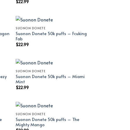
$
22.99
SUONON DONETE
ragon
Suonon Donete 50k puffs – Fcuking
Fab
$
22.99
SUONON DONETE
eezy
Suonon Donete 50k puffs – Miami
Mint
$
22.99
SUONON DONETE
e
Suonon Donete 50k puffs – The
Mighty Mango