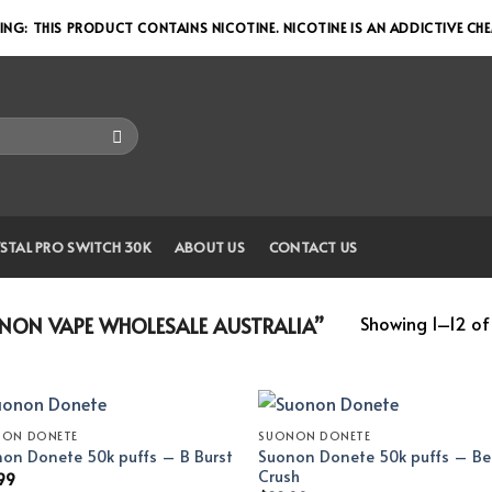
NG: THIS PRODUCT CONTAINS NICOTINE. NICOTINE IS AN ADDICTIVE CH
STAL PRO SWITCH 30K
ABOUT US
CONTACT US
Showing 1–12 of 
ON VAPE WHOLESALE AUSTRALIA”
NON DONETE
SUONON DONETE
Suonon Donete 50k puffs – Be
on Donete 50k puffs – B Burst
Crush
99