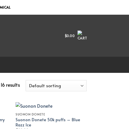
EMICAL
$
0.00
16 results
SUONON DONETE
rry
Suonon Donete 50k puffs – Blue
Razz Ice