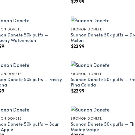
$
22.99
NON DONETE
SUONON DONETE
on Donete 50k puffs –
Suonon Donete 50k puffs – D
berry Watermelon
Melon
99
$
22.99
NON DONETE
SUONON DONETE
on Donete 50k puffs – Freezy
Suonon Donete 50k puffs – Fr
ana
Pina Colada
99
$
22.99
NON DONETE
SUONON DONETE
on Donete 50k puffs – Sour
Suonon Donete 50k puffs – Th
l Apple
Mighty Grape