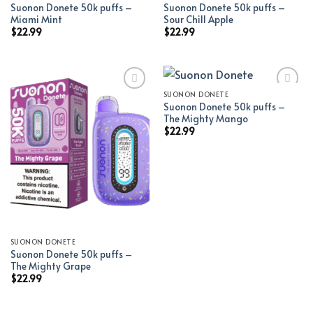
Suonon Donete 50k puffs –
Suonon Donete 50k puffs –
Miami Mint
Sour Chill Apple
$
22.99
$
22.99
SUONON DONETE
Suonon Donete 50k puffs –
Add to wishlist
Add to wishlist
The Mighty Mango
$
22.99
SUONON DONETE
Suonon Donete 50k puffs –
The Mighty Grape
$
22.99