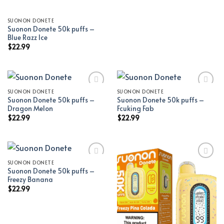
SUONON DONETE
Suonon Donete 50k puffs –
Blue Razz Ice
$
22.99
SUONON DONETE
SUONON DONETE
Suonon Donete 50k puffs –
Suonon Donete 50k puffs –
Add to wishlist
Add to wishlist
Dragon Melon
Fcuking Fab
$
22.99
$
22.99
SUONON DONETE
Suonon Donete 50k puffs –
Add to wishlist
Add to wishlist
Freezy Banana
$
22.99