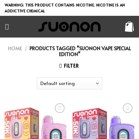
Skip
WARNING: THIS PRODUCT CONTAINS NICOTINE. NICOTINE IS AN
to
ADDICTIVE CHEMICAL
content
HOME
/
PRODUCTS TAGGED “SUONON VAPE SPECIAL
EDITION”
FILTER
Add to wishlist
Add to wishlist