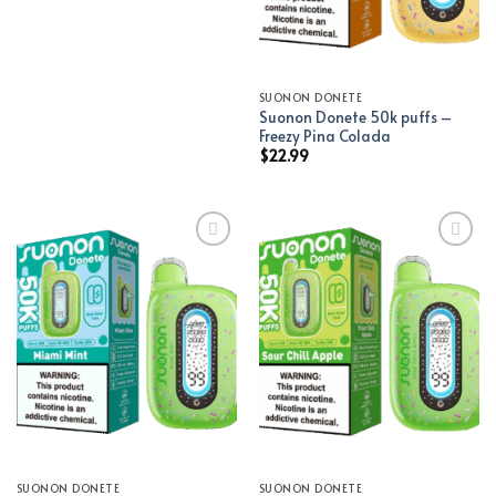
SUONON DONETE
Suonon Donete 50k puffs –
Freezy Pina Colada
$
22.99
Add to wishlist
Add to wishlist
SUONON DONETE
SUONON DONETE