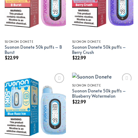
SUONON DONETE
SUONON DONETE
Suonon Donete 50k puffs – B
Suonon Donete 50k puffs –
Burst
Berry Crush
$
22.99
$
22.99
SUONON DONETE
Suonon Donete 50k puffs –
Add to wishlist
Add to wishlist
Blueberry Watermelon
$
22.99