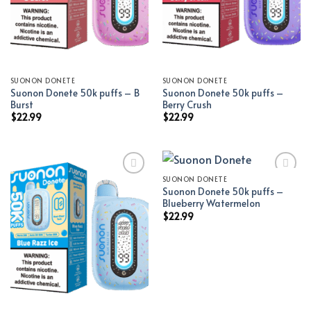
SUONON DONETE
SUONON DONETE
Suonon Donete 50k puffs – B
Suonon Donete 50k puffs –
Burst
Berry Crush
$
22.99
$
22.99
SUONON DONETE
Suonon Donete 50k puffs –
Add to wishlist
Add to wishlist
Blueberry Watermelon
$
22.99