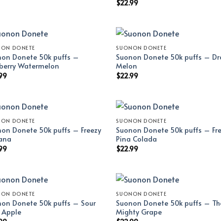
$
22.99
NON DONETE
SUONON DONETE
on Donete 50k puffs –
Suonon Donete 50k puffs – D
berry Watermelon
Melon
99
$
22.99
NON DONETE
SUONON DONETE
on Donete 50k puffs – Freezy
Suonon Donete 50k puffs – Fr
ana
Pina Colada
99
$
22.99
NON DONETE
SUONON DONETE
on Donete 50k puffs – Sour
Suonon Donete 50k puffs – Th
l Apple
Mighty Grape