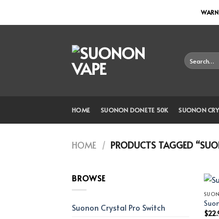
Skip
WARNI
to
content
Search
for:
HOME
SUONON DONETE 50K
SUONON CRY
HOME
/
PRODUCTS TAGGED “SUON
BROWSE
SUO
Suon
Suonon Crystal Pro Switch
$
22.