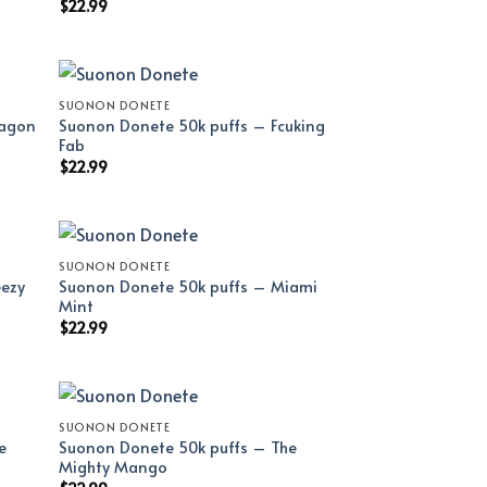
$
22.99
SUONON DONETE
ragon
Suonon Donete 50k puffs – Fcuking
Fab
$
22.99
SUONON DONETE
eezy
Suonon Donete 50k puffs – Miami
Mint
$
22.99
SUONON DONETE
e
Suonon Donete 50k puffs – The
Mighty Mango