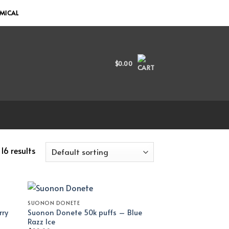
EMICAL
$
0.00
16 results
SUONON DONETE
rry
Suonon Donete 50k puffs – Blue
Razz Ice