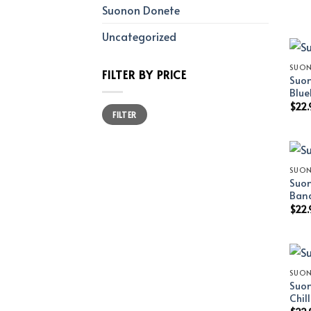
Suonon Donete
Uncategorized
SUO
FILTER BY PRICE
Suon
Blue
$
22.
Min
Max
FILTER
price
price
SUO
Suon
Ban
$
22.
SUO
Suon
Chil