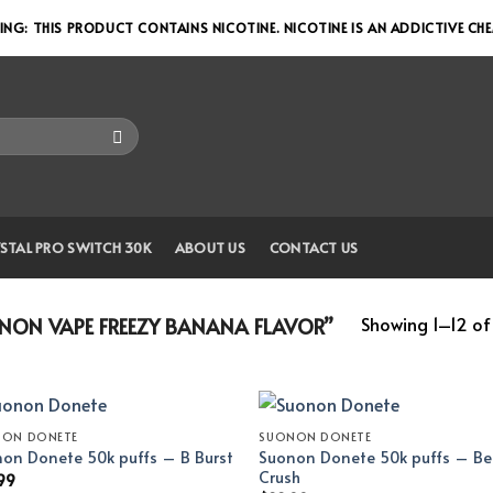
NG: THIS PRODUCT CONTAINS NICOTINE. NICOTINE IS AN ADDICTIVE CH
STAL PRO SWITCH 30K
ABOUT US
CONTACT US
Showing 1–12 of 
ON VAPE FREEZY BANANA FLAVOR”
NON DONETE
SUONON DONETE
Suonon Donete 50k puffs – Be
on Donete 50k puffs – B Burst
Crush
99