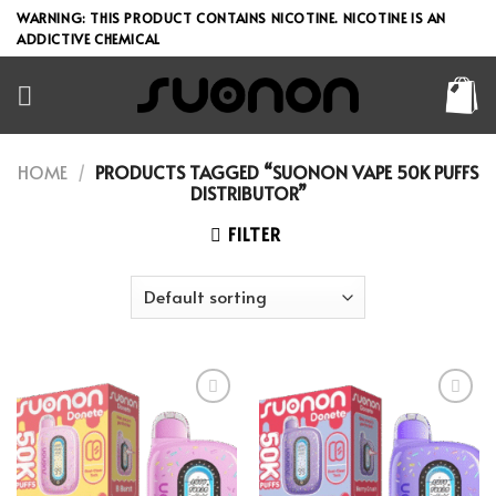
Skip
WARNING: THIS PRODUCT CONTAINS NICOTINE. NICOTINE IS AN
to
ADDICTIVE CHEMICAL
content
HOME
/
PRODUCTS TAGGED “SUONON VAPE 50K PUFFS
DISTRIBUTOR”
FILTER
Add to wishlist
Add to wishlist