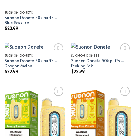
SUONON DONETE
Suonon Donete 50k puffs –
Blue Razz Ice
$
22.99
SUONON DONETE
SUONON DONETE
Suonon Donete 50k puffs –
Suonon Donete 50k puffs –
Add to wishlist
Add to wishlist
Dragon Melon
Fcuking Fab
$
22.99
$
22.99
Add to wishlist
Add to wishlist