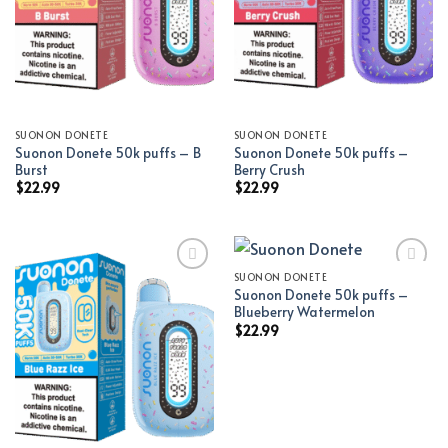
SUONON DONETE
SUONON DONETE
Suonon Donete 50k puffs – B
Suonon Donete 50k puffs –
Burst
Berry Crush
$
22.99
$
22.99
SUONON DONETE
Suonon Donete 50k puffs –
Add to wishlist
Add to wishlist
Blueberry Watermelon
$
22.99