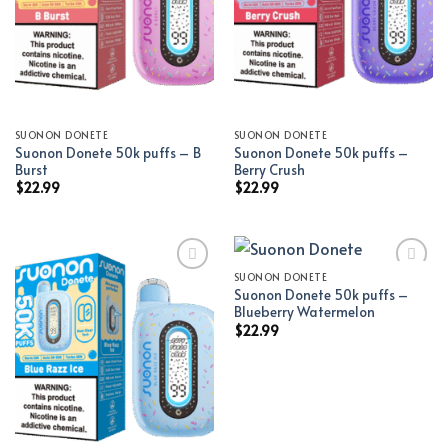
SUONON DONETE
SUONON DONETE
Suonon Donete 50k puffs – B
Suonon Donete 50k puffs –
Burst
Berry Crush
$
22.99
$
22.99
SUONON DONETE
Suonon Donete 50k puffs –
Add to wishlist
Add to wishlist
Blueberry Watermelon
$
22.99