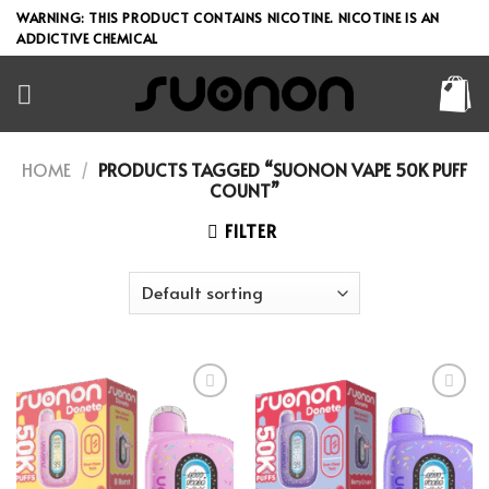
Skip
WARNING: THIS PRODUCT CONTAINS NICOTINE. NICOTINE IS AN
to
ADDICTIVE CHEMICAL
content
HOME
/
PRODUCTS TAGGED “SUONON VAPE 50K PUFF
COUNT”
FILTER
Add to wishlist
Add to wishlist