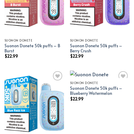
SUONON DONETE
SUONON DONETE
Suonon Donete 50k puffs – B
Suonon Donete 50k puffs –
Burst
Berry Crush
$
22.99
$
22.99
SUONON DONETE
Suonon Donete 50k puffs –
Add to wishlist
Add to wishlist
Blueberry Watermelon
$
22.99