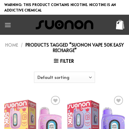
Skip
WARNING: THIS PRODUCT CONTAINS NICOTINE. NICOTINE IS AN
to
ADDICTIVE CHEMICAL
content
HOME
/
PRODUCTS TAGGED “SUONON VAPE 50K EASY
RECHARGE”
FILTER
Add to wishlist
Add to wishlist