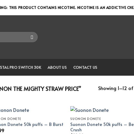
NG: THIS PRODUCT CONTAINS NICOTINE. NICOTINE IS AN ADDICTIVE CH
STAL PRO SWITCH 30K
ABOUT US
CONTACT US
Showing 1–12 of 
ON THE MIGHTY STRAW PRICE”
NON DONETE
SUONON DONETE
Suonon Donete 50k puffs – Be
on Donete 50k puffs – B Burst
Crush
99