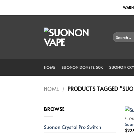
Skip
WARNI
to
content
Search
for:
HOME
SUONON DONETE 50K
SUONON CRY
HOME
/
PRODUCTS TAGGED “SUON
BROWSE
SUO
Suon
Suonon Crystal Pro Switch
$
22.