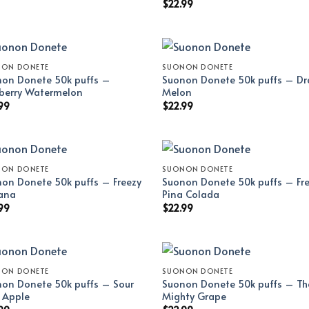
$
22.99
NON DONETE
SUONON DONETE
on Donete 50k puffs –
Suonon Donete 50k puffs – D
berry Watermelon
Melon
99
$
22.99
NON DONETE
SUONON DONETE
on Donete 50k puffs – Freezy
Suonon Donete 50k puffs – Fr
ana
Pina Colada
99
$
22.99
NON DONETE
SUONON DONETE
on Donete 50k puffs – Sour
Suonon Donete 50k puffs – Th
l Apple
Mighty Grape