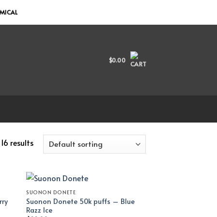
EMICAL
$
0.00
16 results
SUONON DONETE
rry
Suonon Donete 50k puffs – Blue
Razz Ice