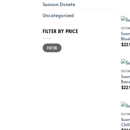
Suonon Donete
Uncategorized
SUO
FILTER BY PRICE
Suon
Blue
$
22.
Min
Max
FILTER
price
price
SUO
Suon
Ban
$
22.
SUO
Suon
Chil