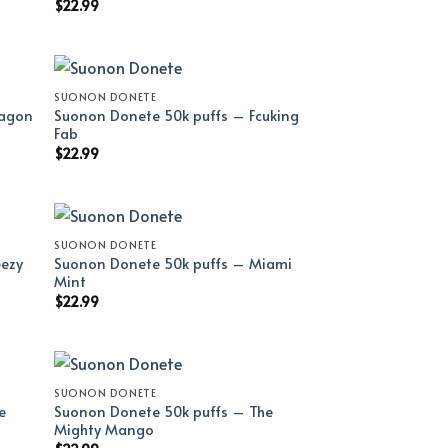
$
22.99
SUONON DONETE
ragon
Suonon Donete 50k puffs – Fcuking
Fab
$
22.99
SUONON DONETE
eezy
Suonon Donete 50k puffs – Miami
Mint
$
22.99
SUONON DONETE
e
Suonon Donete 50k puffs – The
Mighty Mango