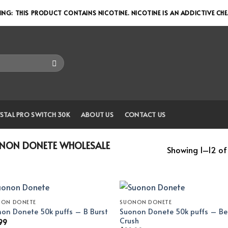
NG: THIS PRODUCT CONTAINS NICOTINE. NICOTINE IS AN ADDICTIVE CH
STAL PRO SWITCH 30K
ABOUT US
CONTACT US
NON DONETE WHOLESALE
Showing 1–12 of 
NON DONETE
SUONON DONETE
Suonon Donete 50k puffs – Be
on Donete 50k puffs – B Burst
Crush
99