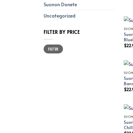
Suonon Donete
Uncategorized
SUO
FILTER BY PRICE
Suon
Blue
$
22.
Min
Max
FILTER
price
price
SUO
Suon
Ban
$
22.
SUO
Suon
Chil