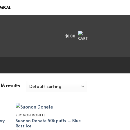
EMICAL
$
0.00
16 results
SUONON DONETE
rry
Suonon Donete 50k puffs – Blue
Razz Ice