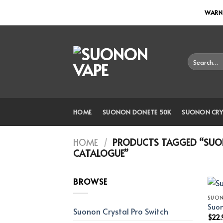
Skip
WARNI
to
content
Search
for:
HOME
SUONON DONETE 50K
SUONON CRY
HOME
/
PRODUCTS TAGGED “SUO
CATALOGUE”
BROWSE
SUO
Suon
Suonon Crystal Pro Switch
$
22.