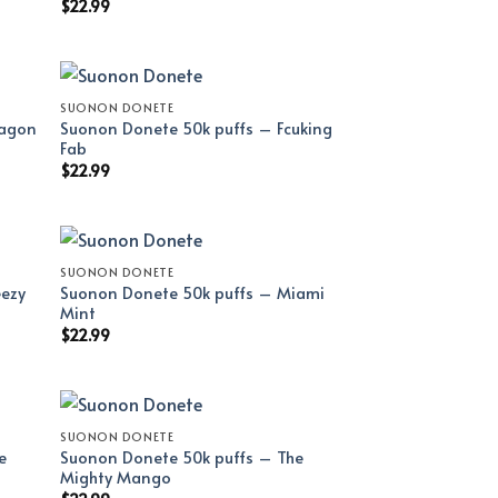
$
22.99
SUONON DONETE
ragon
Suonon Donete 50k puffs – Fcuking
Fab
$
22.99
SUONON DONETE
eezy
Suonon Donete 50k puffs – Miami
Mint
$
22.99
SUONON DONETE
e
Suonon Donete 50k puffs – The
Mighty Mango