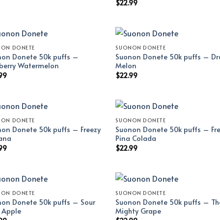
$
22.99
NON DONETE
SUONON DONETE
on Donete 50k puffs –
Suonon Donete 50k puffs – D
berry Watermelon
Melon
99
$
22.99
NON DONETE
SUONON DONETE
on Donete 50k puffs – Freezy
Suonon Donete 50k puffs – Fr
ana
Pina Colada
99
$
22.99
NON DONETE
SUONON DONETE
on Donete 50k puffs – Sour
Suonon Donete 50k puffs – Th
l Apple
Mighty Grape