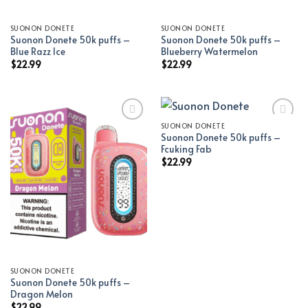
SUONON DONETE
SUONON DONETE
Suonon Donete 50k puffs –
Suonon Donete 50k puffs –
Blue Razz Ice
Blueberry Watermelon
$
22.99
$
22.99
SUONON DONETE
Suonon Donete 50k puffs –
Add to wishlist
Add to wishlist
Fcuking Fab
$
22.99
SUONON DONETE
Suonon Donete 50k puffs –
Dragon Melon
$
22.99