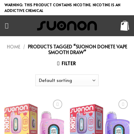
Skip
WARNING: THIS PRODUCT CONTAINS NICOTINE. NICOTINE IS AN
to
ADDICTIVE CHEMICAL
content
HOME
/
PRODUCTS TAGGED “SUONON DONETE VAPE
SMOOTH DRAW”
FILTER
Add to wishlist
Add to wishlist