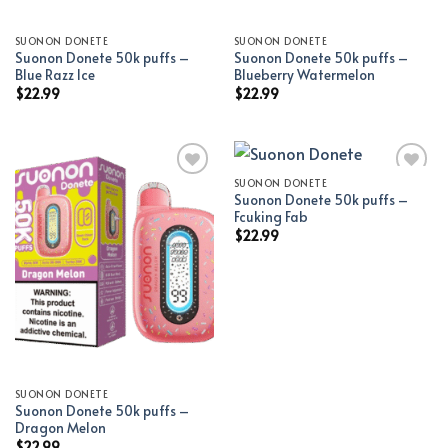
SUONON DONETE
SUONON DONETE
Suonon Donete 50k puffs –
Suonon Donete 50k puffs –
Blue Razz Ice
Blueberry Watermelon
$
22.99
$
22.99
SUONON DONETE
Suonon Donete 50k puffs –
Add to wishlist
Add to wishlist
Fcuking Fab
$
22.99
SUONON DONETE
Suonon Donete 50k puffs –
Dragon Melon
$
22.99