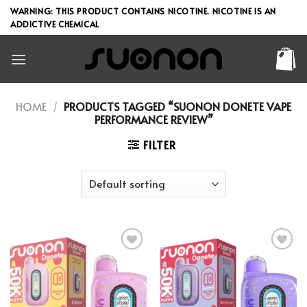
Skip
WARNING: THIS PRODUCT CONTAINS NICOTINE. NICOTINE IS AN
to
ADDICTIVE CHEMICAL
content
HOME
/
PRODUCTS TAGGED “SUONON DONETE VAPE
PERFORMANCE REVIEW”
FILTER
Add to wishlist
Add to wishlist