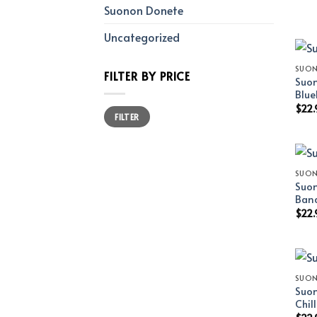
Suonon Donete
Uncategorized
SUO
FILTER BY PRICE
Suon
Blue
$
22.
Min
Max
FILTER
price
price
SUO
Suon
Ban
$
22.
SUO
Suon
Chil