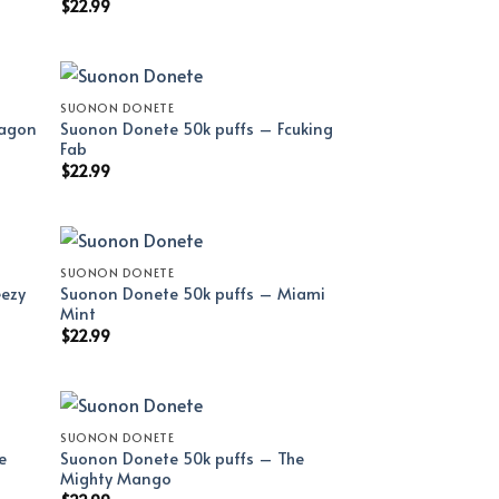
$
22.99
SUONON DONETE
ragon
Suonon Donete 50k puffs – Fcuking
Fab
$
22.99
SUONON DONETE
eezy
Suonon Donete 50k puffs – Miami
Mint
$
22.99
SUONON DONETE
e
Suonon Donete 50k puffs – The
Mighty Mango