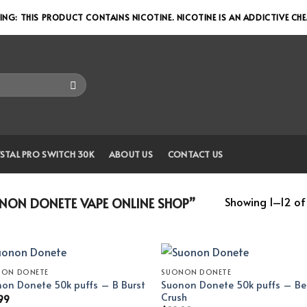
NG: THIS PRODUCT CONTAINS NICOTINE. NICOTINE IS AN ADDICTIVE CH
STAL PRO SWITCH 30K
ABOUT US
CONTACT US
Showing 1–12 of 
ON DONETE VAPE ONLINE SHOP”
NON DONETE
SUONON DONETE
Suonon Donete 50k puffs – Be
on Donete 50k puffs – B Burst
Crush
99