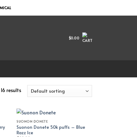
EMICAL
$
0.00
16 results
SUONON DONETE
rry
Suonon Donete 50k puffs – Blue
Razz Ice