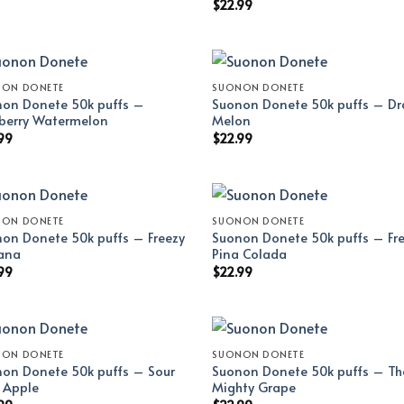
$
22.99
NON DONETE
SUONON DONETE
on Donete 50k puffs –
Suonon Donete 50k puffs – D
berry Watermelon
Melon
99
$
22.99
NON DONETE
SUONON DONETE
on Donete 50k puffs – Freezy
Suonon Donete 50k puffs – Fr
ana
Pina Colada
99
$
22.99
NON DONETE
SUONON DONETE
on Donete 50k puffs – Sour
Suonon Donete 50k puffs – Th
l Apple
Mighty Grape