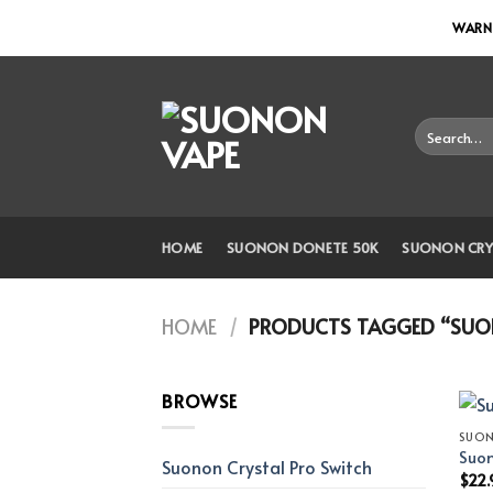
Skip
WARNI
to
content
Search
for:
HOME
SUONON DONETE 50K
SUONON CRY
HOME
/
PRODUCTS TAGGED “SUON
BROWSE
SUO
Suon
Suonon Crystal Pro Switch
$
22.