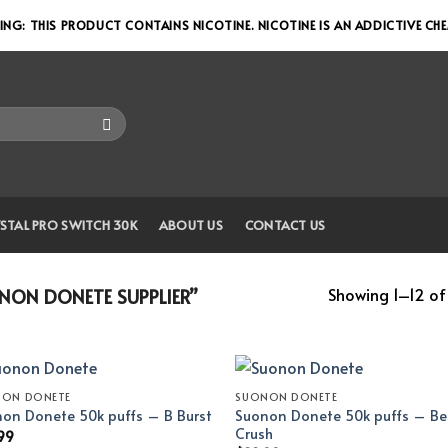
NG: THIS PRODUCT CONTAINS NICOTINE. NICOTINE IS AN ADDICTIVE CH
STAL PRO SWITCH 30K
ABOUT US
CONTACT US
Showing 1–12 of 
ON DONETE SUPPLIER”
NON DONETE
SUONON DONETE
Suonon Donete 50k puffs – Be
on Donete 50k puffs – B Burst
Crush
99