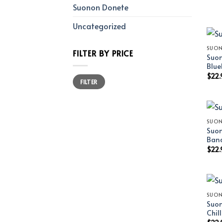
Suonon Donete
Uncategorized
SUO
FILTER BY PRICE
Suon
Blue
$
22.
Min
Max
FILTER
price
price
SUO
Suon
Ban
$
22.
SUO
Suon
Chil