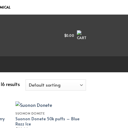
EMICAL
$
0.00
16 results
SUONON DONETE
rry
Suonon Donete 50k puffs – Blue
Razz Ice