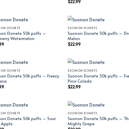
$
22.99
NON DONETE
SUONON DONETE
on Donete 50k puffs –
Suonon Donete 50k puffs – D
berry Watermelon
Melon
99
$
22.99
NON DONETE
SUONON DONETE
on Donete 50k puffs – Freezy
Suonon Donete 50k puffs – Fr
ana
Pina Colada
99
$
22.99
NON DONETE
SUONON DONETE
on Donete 50k puffs – Sour
Suonon Donete 50k puffs – Th
l Apple
Mighty Grape