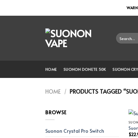
Skip
WARNI
to
content
Search
for:
HOME
SUONON DONETE 50K
SUONON CRY
HOME
/
PRODUCTS TAGGED “SUON
BROWSE
SUO
Suon
Suonon Crystal Pro Switch
$
22.