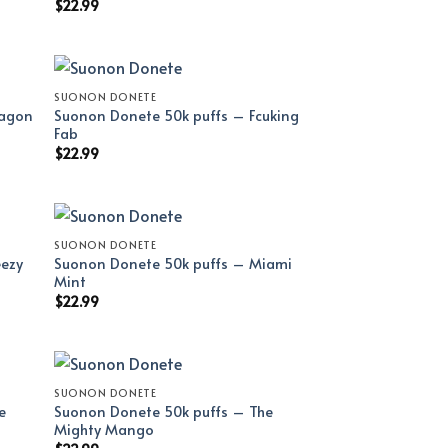
$
22.99
SUONON DONETE
ragon
Suonon Donete 50k puffs – Fcuking
Fab
$
22.99
SUONON DONETE
eezy
Suonon Donete 50k puffs – Miami
Mint
$
22.99
SUONON DONETE
e
Suonon Donete 50k puffs – The
Mighty Mango