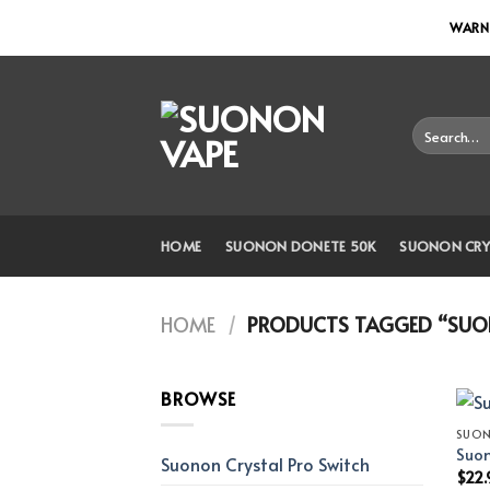
Skip
WARNI
to
content
Search
for:
HOME
SUONON DONETE 50K
SUONON CRY
HOME
/
PRODUCTS TAGGED “SUO
BROWSE
SUO
Suon
Suonon Crystal Pro Switch
$
22.