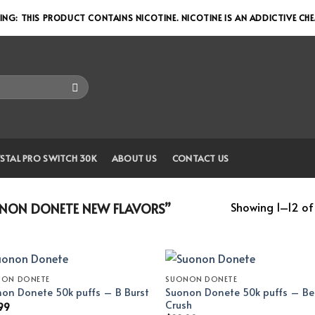
NG: THIS PRODUCT CONTAINS NICOTINE. NICOTINE IS AN ADDICTIVE CH
STAL PRO SWITCH 30K
ABOUT US
CONTACT US
Showing 1–12 of 
NON DONETE NEW FLAVORS”
NON DONETE
SUONON DONETE
Suonon Donete 50k puffs – Be
on Donete 50k puffs – B Burst
Crush
99