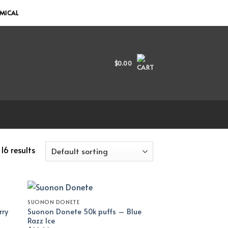
EMICAL
$
0.00
16 results
SUONON DONETE
rry
Suonon Donete 50k puffs – Blue
Razz Ice