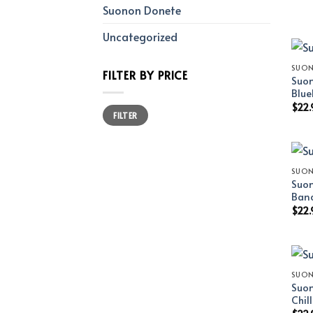
Suonon Donete
Uncategorized
SUO
FILTER BY PRICE
Suon
Blue
$
22.
Min
Max
FILTER
price
price
SUO
Suon
Ban
$
22.
SUO
Suon
Chil