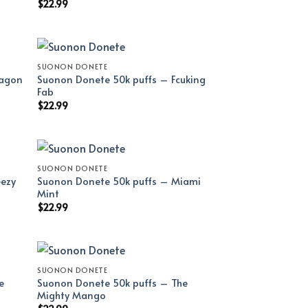
$
22.99
SUONON DONETE
ragon
Suonon Donete 50k puffs – Fcuking
Fab
$
22.99
SUONON DONETE
eezy
Suonon Donete 50k puffs – Miami
Mint
$
22.99
SUONON DONETE
e
Suonon Donete 50k puffs – The
Mighty Mango