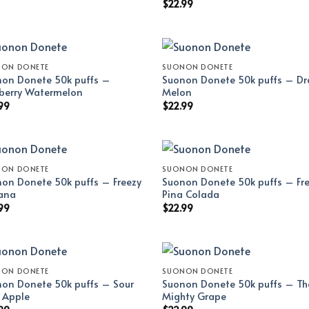
$
22.99
NON DONETE
SUONON DONETE
on Donete 50k puffs –
Suonon Donete 50k puffs – D
berry Watermelon
Melon
99
$
22.99
NON DONETE
SUONON DONETE
on Donete 50k puffs – Freezy
Suonon Donete 50k puffs – Fr
ana
Pina Colada
99
$
22.99
NON DONETE
SUONON DONETE
on Donete 50k puffs – Sour
Suonon Donete 50k puffs – Th
l Apple
Mighty Grape