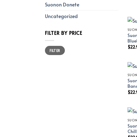
Suonon Donete
Uncategorized
SUO
FILTER BY PRICE
Suon
Blue
$
22.
Min
Max
FILTER
price
price
SUO
Suon
Ban
$
22.
SUO
Suon
Chil