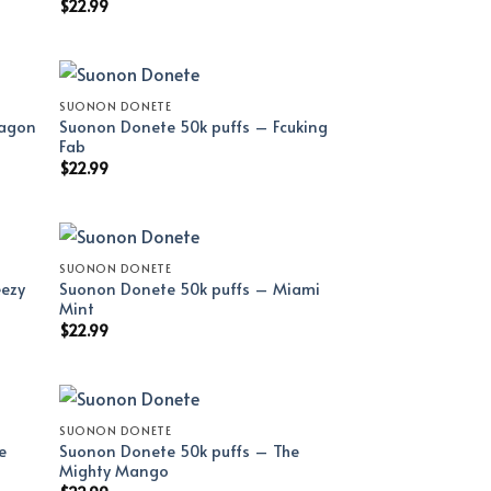
$
22.99
SUONON DONETE
ragon
Suonon Donete 50k puffs – Fcuking
Fab
$
22.99
SUONON DONETE
eezy
Suonon Donete 50k puffs – Miami
Mint
$
22.99
SUONON DONETE
e
Suonon Donete 50k puffs – The
Mighty Mango