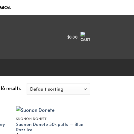
EMICAL
$
0.00
16 results
SUONON DONETE
rry
Suonon Donete 50k puffs – Blue
Razz Ice