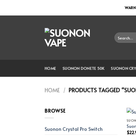
Skip
WARNI
to
content
Search
for:
HOME
SUONON DONETE 50K
SUONON CRY
HOME
/
PRODUCTS TAGGED “SUON
BROWSE
SUO
Suon
Suonon Crystal Pro Switch
$
22.