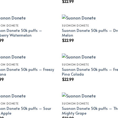
$
22.99
NON DONETE
SUONON DONETE
on Donete 50k puffs –
Suonon Donete 50k puffs – D
berry Watermelon
Melon
99
$
22.99
NON DONETE
SUONON DONETE
on Donete 50k puffs – Freezy
Suonon Donete 50k puffs – Fr
ana
Pina Colada
99
$
22.99
NON DONETE
SUONON DONETE
on Donete 50k puffs – Sour
Suonon Donete 50k puffs – Th
l Apple
Mighty Grape