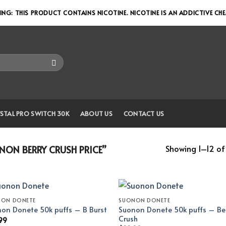
NG: THIS PRODUCT CONTAINS NICOTINE. NICOTINE IS AN ADDICTIVE CH
STAL PRO SWITCH 30K
ABOUT US
CONTACT US
Showing 1–12 of 
ON BERRY CRUSH PRICE”
NON DONETE
SUONON DONETE
Suonon Donete 50k puffs – Be
on Donete 50k puffs – B Burst
Crush
99