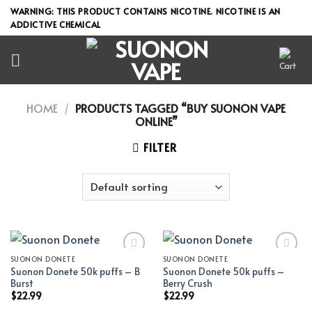
Skip
WARNING: THIS PRODUCT CONTAINS NICOTINE. NICOTINE IS AN
to
ADDICTIVE CHEMICAL
content
HOME
/
PRODUCTS TAGGED “BUY SUONON VAPE
ONLINE”
FILTER
SUONON DONETE
SUONON DONETE
Suonon Donete 50k puffs – B
Suonon Donete 50k puffs –
Add to wishlist
Add to wishlist
Burst
Berry Crush
$
22.99
$
22.99