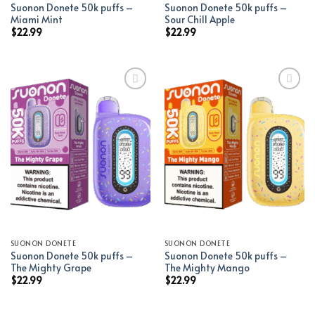
Suonon Donete 50k puffs –
Suonon Donete 50k puffs –
Miami Mint
Sour Chill Apple
$
22.99
$
22.99
Add to wishlist
Add to wishlist
SUONON DONETE
SUONON DONETE
Suonon Donete 50k puffs –
Suonon Donete 50k puffs –
The Mighty Grape
The Mighty Mango
$
22.99
$
22.99