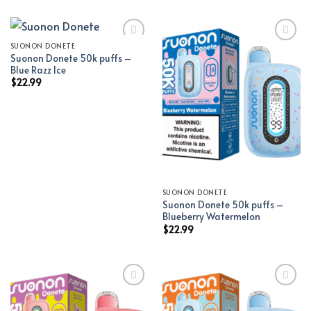
SUONON DONETE
Suonon Donete 50k puffs –
Add to wishlist
Add to wishlist
Blue Razz Ice
$
22.99
SUONON DONETE
Suonon Donete 50k puffs –
Blueberry Watermelon
$
22.99