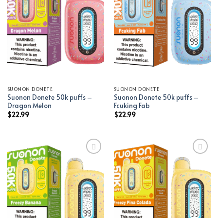
Add to wishlist
Add to wishlist
SUONON DONETE
SUONON DONETE
Suonon Donete 50k puffs –
Suonon Donete 50k puffs –
Dragon Melon
Fcuking Fab
$
22.99
$
22.99
Add to wishlist
Add to wishlist